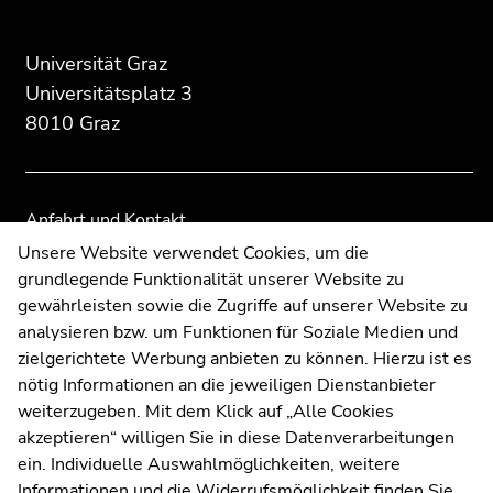
Beginn
Ende
Ende
des
dieses
dieses
Seitenbereichs:
Seitenbereichs.
Seitenbereichs.
Universität Graz
Zusatzinformationen:
Zur
Zur
Universitätsplatz 3
Übersicht
Übersicht
8010 Graz
der
der
Seitenbereiche
Seitenbereiche
Anfahrt und Kontakt
Kommunikation und Öffentlichkeitsarbeit
Unsere Website verwendet Cookies, um die
grundlegende Funktionalität unserer Website zu
Moodle
gewährleisten sowie die Zugriffe auf unserer Website zu
UNIGRAZonline
analysieren bzw. um Funktionen für Soziale Medien und
Impressum
zielgerichtete Werbung anbieten zu können. Hierzu ist es
Datenschutzerklärung
nötig Informationen an die jeweiligen Dienstanbieter
Cookie-Einstellungen
weiterzugeben. Mit dem Klick auf „Alle Cookies
Barrierefreiheitserklärung
akzeptieren“ willigen Sie in diese Datenverarbeitungen
ein. Individuelle Auswahlmöglichkeiten, weitere
Informationen und die Widerrufsmöglichkeit finden Sie