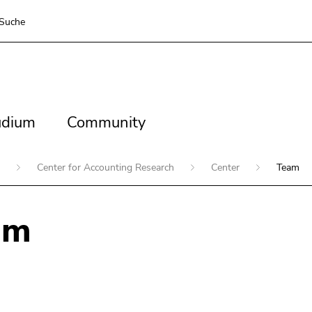
Suche
dium
Community
udium
Community
n
Center for Accounting Research
Center
Team
am