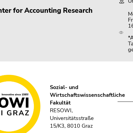
U
ter for Accounting Research
M
F
1
*
Ta
g
Sozial- und
Wirtschaftswissenschaftliche
Fakultät
RESOWI,
Universitätsstraße
15/K3, 8010 Graz