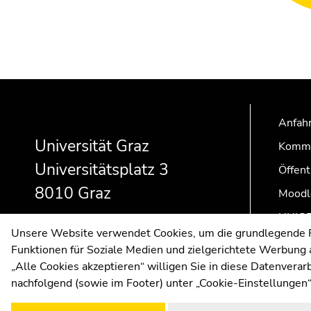
Beginn
Ende
Ende
des
dieses
dieses
Seitenbereichs:
Seitenbereichs.
Seitenbereichs.
Anfahr
Zusatzinformationen:
Zur
Zur
Universität Graz
Kommu
Übersicht
Übersicht
Universitätsplatz 3
der
der
Öffent
Seitenbereiche
Seitenbereiche
8010 Graz
Moodl
UNIGR
Unsere Website verwendet Cookies, um die grundlegende Fu
Funktionen für Soziale Medien und zielgerichtete Werbung a
„Alle Cookies akzeptieren“ willigen Sie in diese Datenvera
nachfolgend (sowie im Footer) unter „Cookie-Einstellungen“