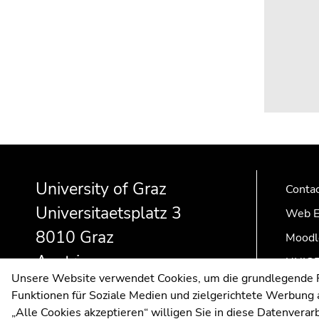
Begin
End
End
of
of
of
University of Graz
page
this
this
Conta
section:
page
page
Universitaetsplatz 3
Web E
Additional
section.
section.
8010 Graz
information:
Go
Go
Moodl
to
to
Austria
UNIGR
overview
overview
Unsere Website verwendet Cookies, um die grundlegende Fu
of
of
Funktionen für Soziale Medien und zielgerichtete Werbung a
page
page
„Alle Cookies akzeptieren“ willigen Sie in diese Datenvera