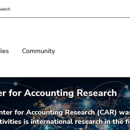
earch
es
Community
ies
Community
r for Accounting Research
nter for Accounting Research (CAR) wa
tivities is international research in the 