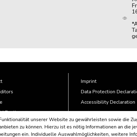
F
1
*
Ta
g
ct
Imprint
ditors
Data Protection Declarat
e
Accessibility Declaration
AZonline
nktionalität unserer Website zu gewährleisten sowie die Zug
nbieten zu können. Hierzu ist es nötig Informationen an die j
rbeitungen ein. Individuelle Auswahlmöglichkeiten, weitere In