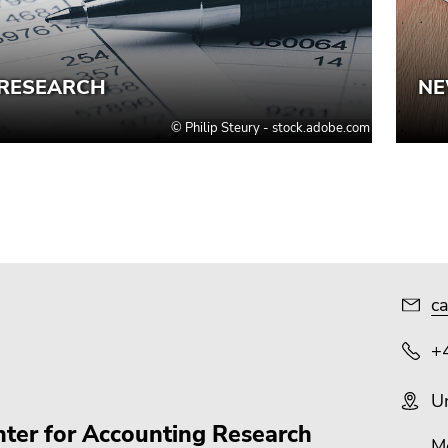
ca
+
U
ter for Accounting Research
M