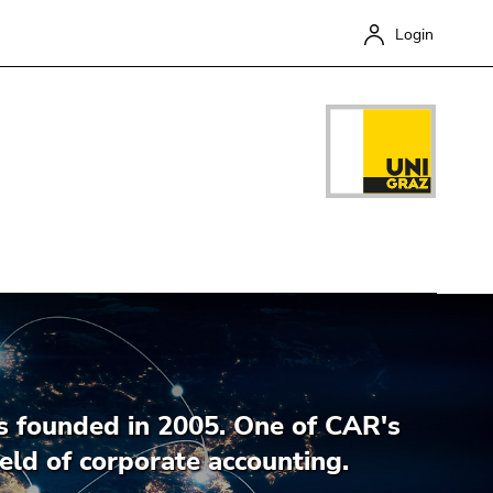
Login
Close
s founded in 2005. One of CAR's
field of corporate accounting.